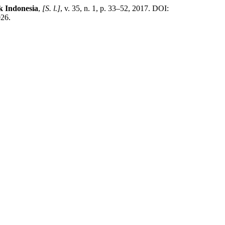
k Indonesia
,
[S. l.]
, v. 35, n. 1, p. 33–52, 2017. DOI:
026.